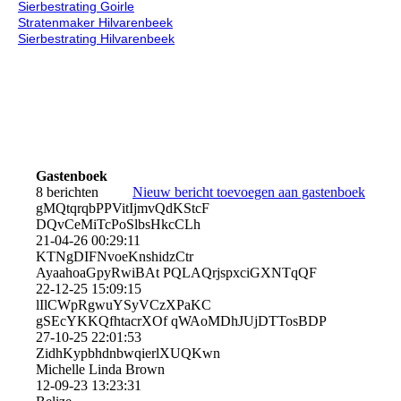
Sierbestrating Goirle
Stratenmaker Hilvarenbeek
Sierbestrating Hilvarenbeek
Gastenboek
8 berichten
Nieuw bericht toevoegen aan gastenboek
gMQtqrqbPPVitIjmvQdKStcF
DQvCeMiTcPoSlbsHkcCLh
21-04-26
00:29:11
KTNgDIFNvoeKnshidzCtr
AyaahoaGpyRwiBAt PQLAQrjspxciGXNTqQF
22-12-25
15:09:15
lIlCWpRgwuYSyVCzXPaKC
gSEcYKKQfhtacrXOf qWAoMDhJUjDTTosBDP
27-10-25
22:01:53
ZidhKypbhdnbwqierlXUQKw­n
Michelle Linda Brown
12-09-23
13:23:31