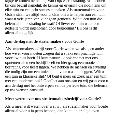
kijkje te komen nemen bij Van Dijk Sierbestrating. We hebben
bij ons bedrijf namelijk de kennis en ervaring die nodig zijn om
elke tuin tot een echt succes te maken. Als stratenmakers voor
Goirle staan we altijd voor u klaar om u te helpen aan een tuin
waar u vele jaren van kunt gaan genieten. Wilt u een tuin die
helemaal uit bestrating bestaat? Of liever een tuin waar een
gedeelte wordt ingenomen door begroeiing? Bij ons is dit
allemaal mogelijk.
Aan de slag met de stratenmakers voor Goirle
Als stratenmakersbedrijf voor Goirle weten we als geen ander
hoe we er voor moeten zorgen dat u straks een prachtige tuin
voor uw huis heeft. U kunt natuurlijk ook contact met ons
opnemen als u een bedrijf heeft en hier graag een mooie
bestrating voor heeft liggen. We hebben de mensen en ervaring
die nodig zijn om een unieke tuin voor u aan te leggen. Wilt u
een tuin in klassieke stijl? Of bent u meer op zoek naar een tuin
met een moderne look? Geef het aan ons aan en wij gaan voor u
aan de slag met het ontwerpen van de perfecte tuin, die helemaal
op uw wensen aansluit!
Meer weten over ons stratenmakersbedrijf voor Goirle?
Als u meer wilt weten over wat wij als stratenmaker voor Goirle
allemaal voor u in petto hebben, dan kunt u hier altijd even